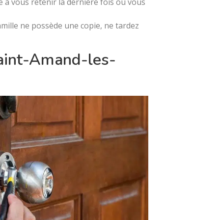
e à vous retenir la dernière fois où vous
amille ne possède une copie, ne tardez
aint-Amand-les-