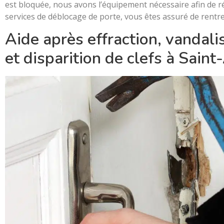
est bloquée, nous avons l’équipement nécessaire afin de r
Valenciennes
services de déblocage de porte, vous êtes assuré de rentr
Aide après effraction, vandali
Douai
et disparition de clefs à Sai
Lens
Béthune
Marcq-en-Barœul