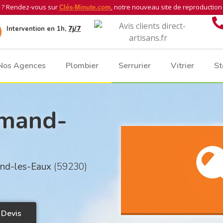
? Rendez-vous sur
, notre nouveau site de reproduction 
Clés-Minute.com
Intervention en 1h,
7j/7
Nos Agences
Plombier
Serrurier
Vitrier
St
Amand-
mand-les-Eaux
(59230)
 Devis