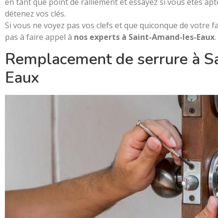
en tant que point de ralliement et essayez si vous êtes apt
détenez vos clés.
Si vous ne voyez pas vos clefs et que quiconque de votre f
pas à faire appel à
nos experts à Saint-Amand-les-Eaux
.
Remplacement de serrure à S
Eaux